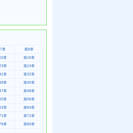
7章
第8章
15章
第16章
23章
第24章
31章
第32章
39章
第40章
47章
第48章
55章
第56章
63章
第64章
71章
第72章
79章
第80章