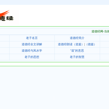
道德经网-当
老子名言
道德经简介
道德经全文讲解
道德经朗读（道篇）
|
（德篇）
道德经与风水学
“道”的意思
老子的思想
老子的智慧