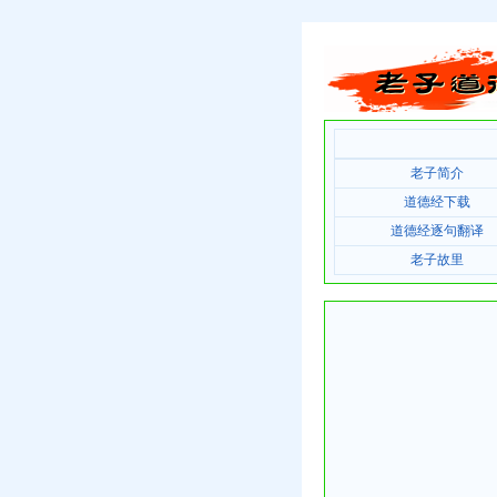
老子简介
道德经下载
道德经逐句翻译
老子故里