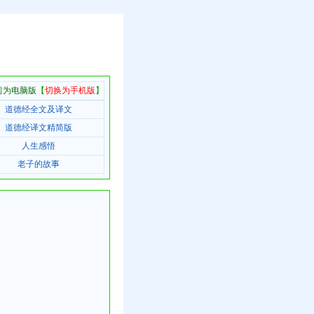
前为电脑版
【
切换为手机版
】
道德经全文及译文
道德经译文精简版
人生感悟
老子的故事