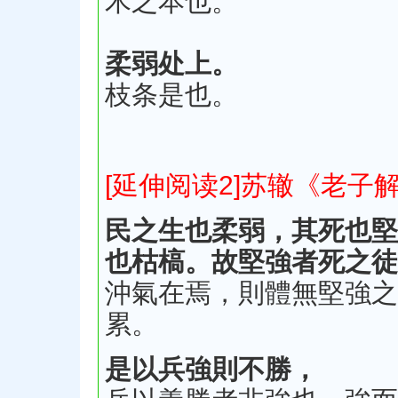
木之本也。
柔弱处上。
枝条是也。
[延伸阅读2]苏辙《老子
民之生也柔弱，其死也堅
也枯槁。故堅強者死之徒
沖氣在焉，則體無堅強之
累。
是以兵強則不勝，