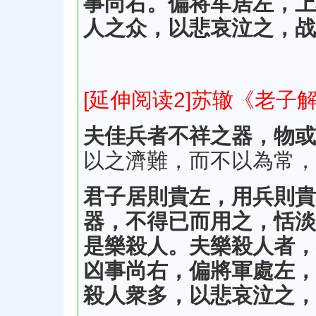
事尚右。偏将军居左，上
人之众，以悲哀泣之，战
[延伸阅读2]苏辙《老子
夫佳兵者不祥之器，物或
以之濟難，而不以為常，
君子居則貴左，用兵則貴
器，不得已而用之，恬淡
是樂殺人。夫樂殺人者，
凶事尚右，偏將軍處左，
殺人衆多，以悲哀泣之，