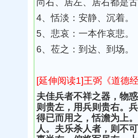
尚右、居左、居右都是古
4、恬淡：安静、沉着。
5、悲哀：一本作哀悲。
6、莅之：到达、到场。
[延伸阅读1]王弼《道德
夫佳兵者不祥之器，物惑
则贵左，用兵则贵右。兵
得已而用之，恬澹为上。
人。夫乐杀人者，则不可