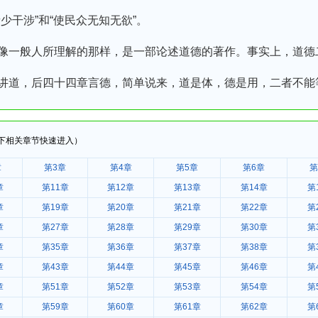
少干涉”和“使民众无知无欲”。
一般人所理解的那样，是一部论述道德的著作。事实上，道德
讲道，后四十四章言德，简单说来，道是体，德是用，二者不能
下相关章节快速进入）
章
第3章
第4章
第5章
第6章
第
章
第11章
第12章
第13章
第14章
第
章
第19章
第20章
第21章
第22章
第
章
第27章
第28章
第29章
第30章
第
章
第35章
第36章
第37章
第38章
第
章
第43章
第44章
第45章
第46章
第
章
第51章
第52章
第53章
第54章
第
章
第59章
第60章
第61章
第62章
第