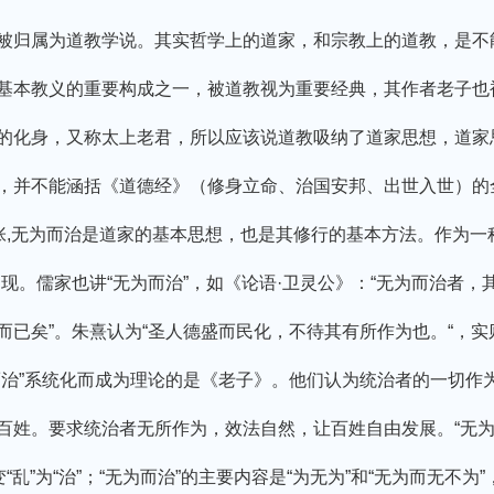
归属为道教学说。其实哲学上的道家，和宗教上的道教，是不
基本教义的重要构成之一，被道教视为重要经典，其作者老子也
的化身，又称太上老君，所以应该说道教吸纳了道家思想，道家
，并不能涵括《道德经》（修身立命、治国安邦、出世入世）的
主张,无为而治是道家的基本思想，也是其修行的基本方法。作为一
出现。儒家也讲“无为而治”，如《论语·卫灵公》：“无为而治者，
而已矣”。朱熹认为“圣人德盛而民化，不待其有所作为也。“，
而治”系统化而成为理论的是《老子》。他们认为统治者的一切作
百姓。要求统治者无所作为，效法自然，让百姓自由发展。“无为
“乱”为“治”；“无为而治”的主要内容是“为无为”和“无为而无不为”