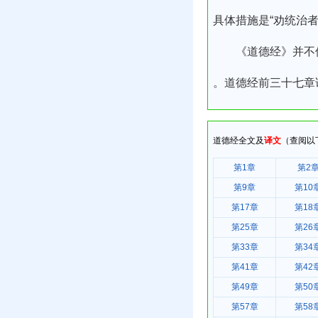
具体措施是“劝统治者
《道德经》并不像
。道德经前三十七章
道德经全文及
译文
（查阅以
第1章
第2
第9章
第10
第17章
第18
第25章
第26
第33章
第34
第41章
第42
第49章
第50
第57章
第58