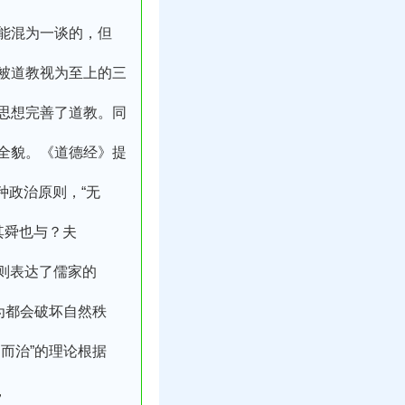
能混为一谈的，但
被道教视为至上的三
思想完善了道教。同
全貌。《道德经》提
种政治原则，“无
其舜也与？夫
实则表达了儒家的
为都会破坏自然秩
而治”的理论根据
，