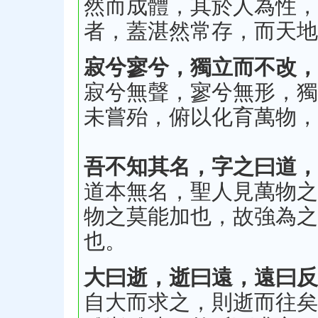
然而成體，其於人為性，
者，蓋湛然常存，而天地
寂兮寥兮，獨立而不改，
寂兮無聲，寥兮無形，獨
未嘗殆，俯以化育萬物，
吾不知其名，字之曰道，
道本無名，聖人見萬物之
物之莫能加也，故強為之
也。
大曰逝，逝曰遠，遠曰反
自大而求之，則逝而往矣