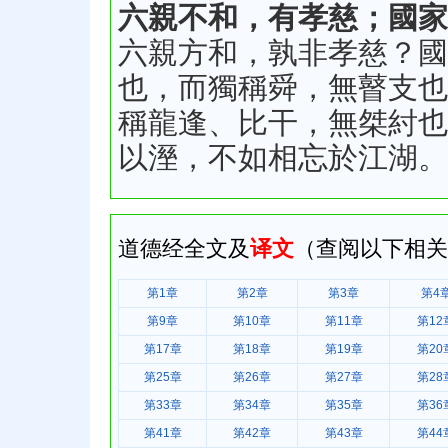
六親不和，有孝慈；國家
六親方和，孰非孝慈？國
也，而獨稱舜，無瞽支也
稱龍逢、比干，無桀紂也
以溼，不如相忘於江湖。
道德经全文及
译文
（查阅以下相关
第1章
第2章
第3章
第4
第9章
第10章
第11章
第12
第17章
第18章
第19章
第20
第25章
第26章
第27章
第28
第33章
第34章
第35章
第36
第41章
第42章
第43章
第44