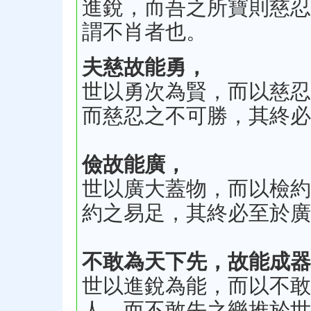
進銳，而吾之所寶則慈忍
謂不肖者也。
夫慈故能勇，
世以勇次為賢，而以慈忍
而慈忍之不可勝，其終必
儉故能廣，
世以廣大蓋物，而以檢約
約之易足，其終必至於廣
不敢為天下先，故能成器
世以進銳為能，而以不敢
人，而不敢先之樂推於世